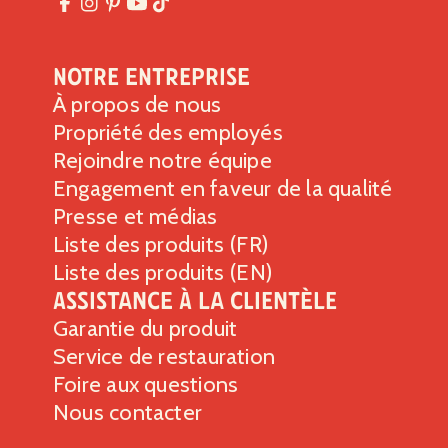
Sucres totaux 0g
Comprend 0g de sucres ajoutés
0%
Notre entreprise
Protéines
6g
À propos de nous
Vitamine D 0mcg
0%
Propriété des employés
Calcium 56mg
4%
Rejoindre notre équipe
Fer 2mg
10%
Engagement en faveur de la qualité
Potassium 269mg
6%
Presse et médias
*Le % de la valeur quotidienne indique la quantité d’un
Liste des produits (FR)
nutriment contenu dans une portion d’aliment qui contribue
à un régime alimentaire quotidien. Les conseils généraux
Liste des produits (EN)
en matière de nutrition se fondent sur un apport de 2,000
Assistance à la clientèle
calories par jour.
Garantie du produit
Service de restauration
Foire aux questions
Nous contacter