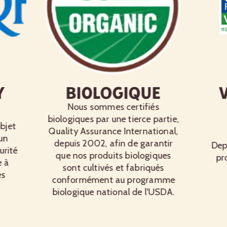
y
Biologique
V
Nous sommes certifiés
biologiques par une tierce partie,
objet
Quality Assurance International,
un
depuis 2002, afin de garantir
Dep
urité
que nos produits biologiques
pr
e à
sont cultivés et fabriqués
es
conformément au programme
biologique national de l'USDA.