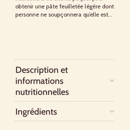
obtenir une pâte feuilletée légère dont
personne ne soupçonnera qu’elle est...
Description et
informations
nutritionnelles
Ingrédients
Le mélange pour fond de tarte sans
gluten Bob’s Red Mill est le meilleur fond
de tarte sans gluten sur le marché et