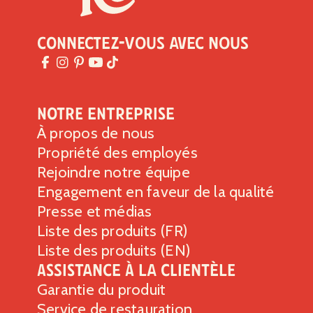
Sodium
90g
4%
Glucides totaux
25g
9%
Connectez-vous avec nous
Fibres alimentaires 0g
0%
Sucres totaux 2g
Comprend 2g de sucres ajoutés
4%
Notre entreprise
Protéines
1g
À propos de nous
Vitamine D 0mcg
0%
Propriété des employés
Calcium 8mg
0%
Rejoindre notre équipe
Fer 0mg
0%
Engagement en faveur de la qualité
Potassium 33mg
0%
Presse et médias
*Le % de la valeur quotidienne indique la quantité d’un
Liste des produits (FR)
nutriment contenu dans une portion d’aliment qui contribue
Liste des produits (EN)
à un régime alimentaire quotidien. Les conseils généraux
en matière de nutrition se fondent sur un apport de 2,000
Assistance à la clientèle
calories par jour.
Garantie du produit
Service de restauration