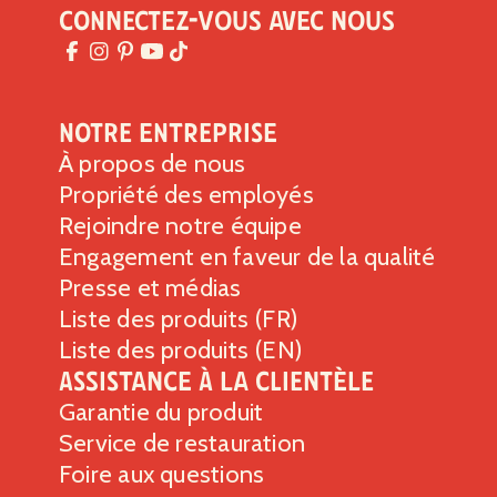
Connectez-vous avec nous
Lipides totaux
1g
1%
Lipides saturés 0g
0%
Trans
Lipides 0g
Notre entreprise
Cholestérol
0g
0%
À propos de nous
Sodium
0g
0%
Propriété des employés
Glucides totaux
29g
11%
Rejoindre notre équipe
Fibres alimentaires 14g
50%
Engagement en faveur de la qualité
Sucres totaux 0g
Presse et médias
Comprend 0g de sucres ajoutés
0%
Liste des produits (FR)
Protéines
10g
Liste des produits (EN)
Vitamine D 0mcg
0%
Assistance à la clientèle
Calcium 23mg
2%
Garantie du produit
Service de restauration
Fer 4mg
20%
Foire aux questions
Potassium 437mg
10%