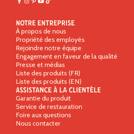
Trans
Lipides 0g
Cholestérol
0g
0%
Notre entreprise
Sodium
0g
0%
À propos de nous
Glucides totaux
33g
12%
Propriété des employés
Fibres alimentaires 1g
4%
Rejoindre notre équipe
Engagement en faveur de la qualité
Sucres totaux 0g
Presse et médias
Comprend 0g de sucres ajoutés
0%
Liste des produits (FR)
Protéines
5g
Liste des produits (EN)
Vitamine D 0mcg
0%
Assistance à la clientèle
Calcium 3mg
0%
Garantie du produit
Fer 2mg
10%
Service de restauration
Potassium 97mg
2%
Foire aux questions
*Le % de la valeur quotidienne indique la quantité d’un
Nous contacter
nutriment contenu dans une portion d’aliment qui contribue
à un régime alimentaire quotidien. Les conseils généraux