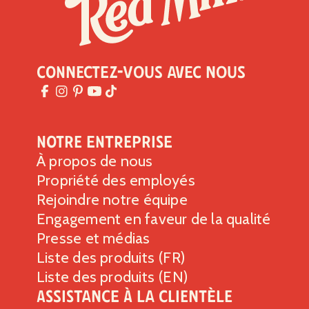
% de la valeur quotidienne*
Lipides totaux
2g
2%
Lipides saturés 0g
0%
Trans
Lipides 0g
Connectez-vous avec nous
Cholestérol
0g
0%
Sodium
0g
0%
Glucides totaux
32g
12%
Notre entreprise
Fibres alimentaires 6g
21%
À propos de nous
Sucres totaux 1g
Propriété des employés
Comprend 0g de sucres ajoutés
0%
Rejoindre notre équipe
Protéines
6g
Engagement en faveur de la qualité
Presse et médias
Vitamine D 0mcg
0%
Liste des produits (FR)
Calcium 17mg
2%
Liste des produits (EN)
Fer 2mg
10%
Assistance à la clientèle
Potassium 167mg
4%