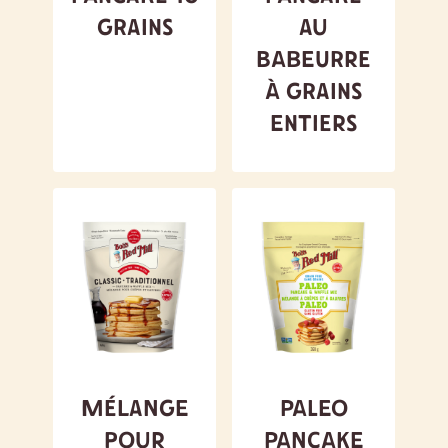
grains
au
babeurre
à grains
entiers
Mélange
Paleo
pour
Pancake