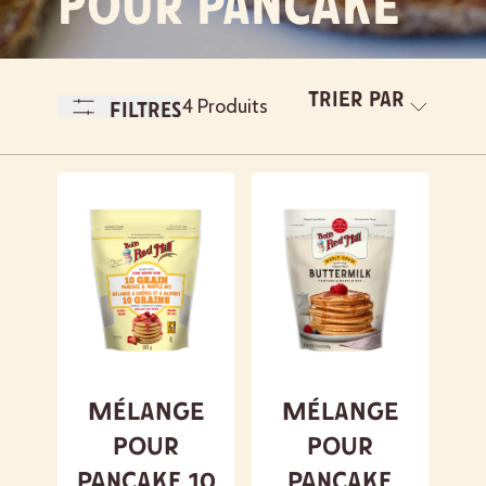
POUR PANCAKE
Trier par
A-
4 Produits
Filtres
Z
Le plus récent
A- Z
Z - A
En vedette
Mélange
Mélange
pour
pour
pancake 10
pancake